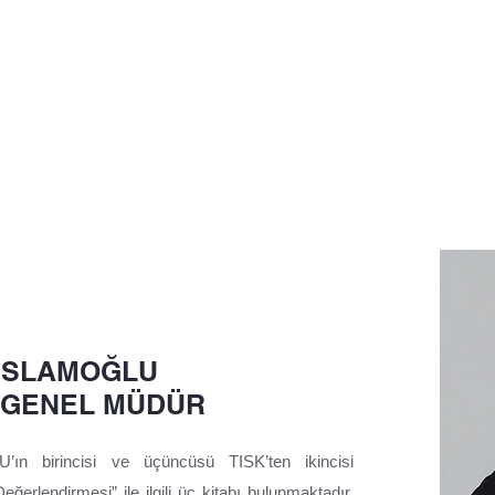
 İSLAMOĞLU
-GENEL MÜDÜR
 birincisi ve üçüncüsü TISK’ten ikincisi
rlendirmesi” ile ilgili üç kitabı bulunmaktadır.