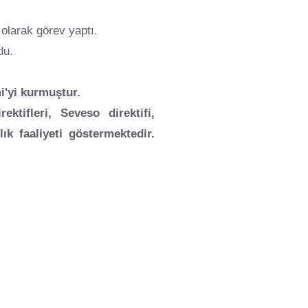
 olarak görev yaptı.
du.
i'yi kurmuştur.
ifleri, Seveso direktifi,
k faaliyeti göstermektedir.