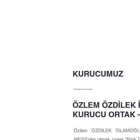
KURUCUMUZ
ÖZLEM ÖZDİLEK
KURUCU ORTAK 
Özlem ÖZDİLEK İSLAMOĞLU’ın
MESS’den olmak üzere “Risk Değe