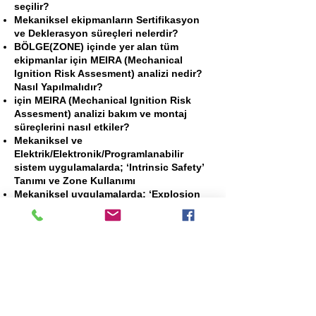
seçilir?
Mekaniksel ekipmanların Sertifikasyon
ve Deklerasyon süreçleri nelerdir?
BÖLGE(ZONE) içinde yer alan tüm
ekipmanlar için MEIRA (Mechanical
Ignition Risk Assesment) analizi nedir?
Nasıl Yapılmalıdır?
için MEIRA (Mechanical Ignition Risk
Assesment) analizi bakım ve montaj
süreçlerini nasıl etkiler?
Mekaniksel ve
Elektrik/Elektronik/Programlanabilir
sistem uygulamalarda; ‘Intrinsic Safety’
Tanımı ve Zone Kullanımı
Mekaniksel uygulamalarda; ‘Explosion
Proof’ ile ‘Explosion Protected’
Arasındaki Farklar
Mekaniksel uygulamalarda; NEC 500
(National electrical code) Division ve
Zone Karşılaştırılması,
Conduit nedir? Conduit sistemlerin
kurulumu, montajı ve bakım kuralları,
Patlayıcı Ortamların Hesaplanmasında
bakım ve montaj hataları ZONE’ları nasıl