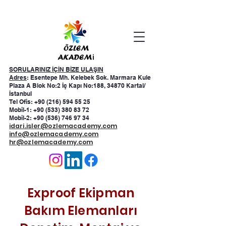
SORULARINIZ İÇİN BİZE ULAŞIN
Adres
: Esentepe Mh. Kelebek Sok. Marmara Kule
Plaza A Blok No:2 İç Kapı No:188, 34870 Kartal/
İstanbul
Tel Ofis: +90 (216) 594 55 25
Mobil-1:
+90 (533) 380 83 72
Mobil-2:
+90 (536) 746 97 34
idari.isler@ozlemacademy.com
info@ozlemacademy.com
hr@ozlemacademy.com
Exproof Ekipman
Bakım Elemanları