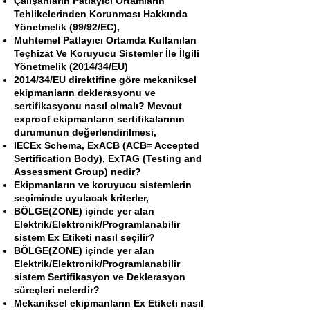
Çalışanların Patlayıcı Ortamların
Tehlikelerinden Korunması Hakkında
Yönetmelik (99/92/EC),
Muhtemel Patlayıcı Ortamda Kullanılan
Teçhizat Ve Koruyucu Sistemler İle İlgili
Yönetmelik (2014/34/EU)
2014/34/EU direktifine göre mekaniksel
ekipmanların deklerasyonu ve
sertifikasyonu nasıl olmalı? Mevcut
exproof ekipmanların sertifikalarının
durumunun değerlendirilmesi,
IECEx Schema, ExACB (ACB= Accepted
Sertification Body), ExTAG (Testing and
Assessment Group) nedir?
Ekipmanların ve koruyucu sistemlerin
seçiminde uyulacak kriterler,
BÖLGE(ZONE) içinde yer alan
Elektrik/Elektronik/Programlanabilir
sistem Ex Etiketi nasıl seçilir?
BÖLGE(ZONE) içinde yer alan
Elektrik/Elektronik/Programlanabilir
sistem Sertifikasyon ve Deklerasyon
süreçleri nelerdir?
Mekaniksel ekipmanların Ex Etiketi nasıl