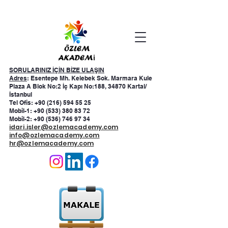
SORULARINIZ İÇİN BİZE ULAŞIN
Adres
: Esentepe Mh. Kelebek Sok. Marmara Kule
Plaza A Blok No:2 İç Kapı No:188, 34870 Kartal/
İstanbul
Tel Ofis: +90 (216) 594 55 25
Mobil-1:
+90 (533) 380 83 72
Mobil-2:
+90 (536) 746 97 34
idari.isler@ozlemacademy.com
info@ozlemacademy.com
hr@ozlemacademy.com