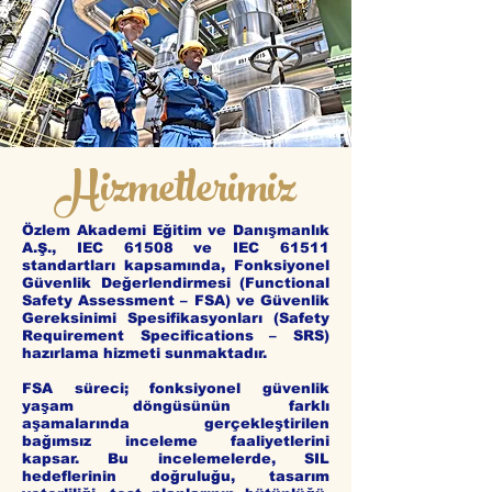
Hizmetlerimiz
Özlem Akademi Eğitim ve Danışmanlık
A.Ş., IEC 61508 ve IEC 61511
standartları kapsamında, Fonksiyonel
Güvenlik Değerlendirmesi (Functional
Safety Assessment – FSA) ve Güvenlik
Gereksinimi Spesifikasyonları (Safety
Requirement Specifications – SRS)
hazırlama hizmeti sunmaktadır.
FSA süreci; fonksiyonel güvenlik
yaşam döngüsünün farklı
aşamalarında gerçekleştirilen
bağımsız inceleme faaliyetlerini
kapsar. Bu incelemelerde, SIL
hedeflerinin doğruluğu, tasarım