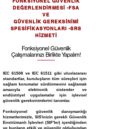
FONKSİYONEL GÜVENLİK
DEĞERLENDİRMESİ -FSA
VE
GÜVENLİK GEREKSİNİMİ
SPESİFİKASYONLARI -SRS
HİZMETİ
Fonksiyonel Güvenlik
Çalışmalarınızı Birlikte Yapalım!
IEC 61508 ve IEC 61511 gibi uluslararası
standartlar, kuruluşların tüm süreçleri için
sağlam korumalar sürdürmesini sağlamak
amacıyla elektronik sistemler ve
endüstriyel uygulamalar için işlevsel
güvenlik gereksinimlerini tanımlar.
Fonksiyonel güvenlik danışmanlığı
hizmetlerimizle, SIS'inizin gerekli Güvenlik
Enstrümanlı İşlevleri (SIF'ler) içerdiğinden
ve bunların etkili ve güvenilir olduğundan