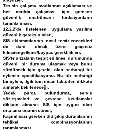
arayüzler,
Tesisin çalışma modlarının açıklaması ve
her modda çalışması için gereken
güvenlik enstrümanlı fonksiyonların
tanımlanması,
12.2.2'de listelenen uygulama yazılımı
güvenlik gereksinimleri,
SIS ekipmanlarının nasıl temizlenecekleri
de dahil olmak üzere geçersiz
kılma/engelleme/baypas gereklilikleri,
SIS'te arızaların tespit edilmesi durumunda
güvenli bir duruma ulaşmak veya bunu
sürdürmek için gerekli olan herhangi bir
eylemin spesifikasyonu. Bu tür herhangi
bir eylem, ilgili tüm insan faktörleri dikkate
alınarak belirleneceği.
Yedek parça bulundurma, servis
sözleşmeleri ve çevresel kısıtlamalar
dikkate alınarak SIS için uygun olan
ortalama onarım süresi,
Kaçınılması gereken SIS çıkış durumlarının
tehlikeli kombinasyonlarının
tanımlanması.