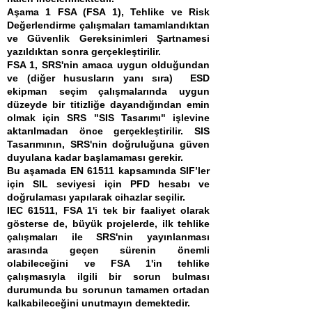
Aşama 1 FSA (FSA 1), Tehlike ve Risk
Değerlendirme çalışmaları tamamlandıktan
ve Güvenlik Gereksinimleri Şartnamesi
yazıldıktan sonra gerçekleştirilir.
FSA 1, SRS'nin amaca uygun olduğundan
ve (diğer hususların yanı sıra) ESD
ekipman seçim çalışmalarında uygun
düzeyde bir titizliğe dayandığından emin
olmak için SRS "SIS Tasarımı" işlevine
aktarılmadan önce gerçekleştirilir. SIS
Tasarımının, SRS'nin doğruluğuna güven
duyulana kadar başlamaması gerekir.
Bu aşamada EN 61511 kapsamında SIF’ler
için SIL seviyesi için PFD hesabı ve
doğrulaması yapılarak cihazlar seçilir.
IEC 61511, FSA 1'i tek bir faaliyet olarak
gösterse de, büyük projelerde, ilk tehlike
çalışmaları ile SRS'nin yayınlanması
arasında geçen sürenin önemli
olabileceğini ve FSA 1'in tehlike
çalışmasıyla ilgili bir sorun bulması
durumunda bu sorunun tamamen ortadan
kalkabileceğini unutmayın demektedir.