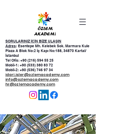
SORULARINIZ İÇİN BİZE ULAŞIN
Adres
: Esentepe Mh. Kelebek Sok. Marmara Kule
Plaza A Blok No:2 İç Kapı No:188, 34870 Kartal/
İstanbul
Tel Ofis: +90 (216) 594 55 25
Mobil-1:
+90 (533) 380 83 72
Mobil-2:
+90 (536) 746 97 34
idari.isler@ozlemacademy.com
info@ozlemacademy.com
hr@ozlemacademy.com