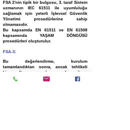
FSA 2'nin tipik bir bulgusu, 3. taraf Sistem
uzmanının IEC 61511 ile uyumluluğu
sağlamak için yeterli İşlevsel Güvenlik
Yönetimi prosedürlerine sahip
olmamasıdır.
Bu kapsamda EN 61511 ve EN 61508
kapsamında YAŞAM DÖNGÜSÜ
prosedürleri oluşturulur.
FSA-3:
Bu değerlendirme, kurulum
tamamlandıktan sonra, ancak tehlikeli
kimyasalların uygulanmasından önce
tamamlanmalıdır. Güvenlik Enstrümanlı
Fonksiyonların (SIF'ler) kurulduğu şekilde
doğrulanması ve SRS belgesinde
belirlenen gerekli
Güvenlik Enstrümanı
Seviyelerine
(SIL) gerçekten ulaşıldığının
doğrulanması amaçlanmaktadır .
Aşama 3 FSA (FSA 3), yeni SIS'in
Kurulumu, Devreye Alınması ve son
Doğrulamasının (Saha Kabul Testi)
ardından gerçekleştirilir.