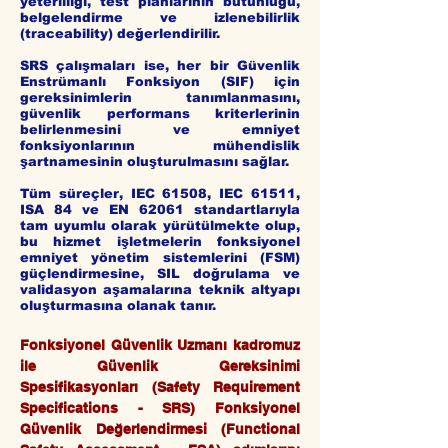
yeterliliği, test planlarının bütünlüğü,
belgelendirme ve izlenebilirlik
(traceability) değerlendirilir.
SRS çalışmaları ise, her bir Güvenlik
Enstrümanlı Fonksiyon (SIF) için
gereksinimlerin tanımlanmasını,
güvenlik performans kriterlerinin
belirlenmesini ve emniyet
fonksiyonlarının mühendislik
şartnamesinin oluşturulmasını sağlar.
Tüm süreçler, IEC 61508, IEC 61511,
ISA 84 ve EN 62061 standartlarıyla
tam uyumlu olarak yürütülmekte olup,
bu hizmet işletmelerin fonksiyonel
emniyet yönetim sistemlerini (FSM)
güçlendirmesine, SIL doğrulama ve
validasyon aşamalarına teknik altyapı
oluşturmasına olanak tanır.
Fonksiyonel Güvenlik Uzmanı kadromuz
ile Güvenlik Gereksinimi
Spesifikasyonları (Safety Requirement
Specifications - SRS)
Fonksiyonel
Güvenlik Değerlendirmesi (Functional