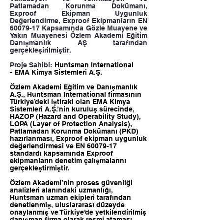
Patlamadan Korunma Dokümanı,
Exproof Ekipman Uygunluk
Değerlendirme,
Exproof Ekipmanların EN
60079-17
Kapsamında Gözle Muayene ve
Yakın Muayenesi Özlem Akademi Eğitim
Danışmanlık AŞ tarafından
gerçekleşirilmiştir.
Proje Sahibi:
Huntsman International
-
EMA Kimya Sistemleri A.Ş.
Özlem Akademi Eğitim ve Danışmanlık
A.Ş., Huntsman International firmasının
Türkiye’deki iştiraki olan EMA Kimya
Sistemleri A.Ş.’nin kuruluş sürecinde,
HAZOP (Hazard and Operability Study),
LOPA (Layer of Protection Analysis),
Patlamadan Korunma Dokümanı (PKD)
hazırlanması, Exproof ekipman uygunluk
değerlendirmesi ve EN
60079-17
standardı kapsamında Exproof
ekipmanların denetim çalışmalarını
gerçekleştirmiştir.
Özlem Akademi’nin proses güvenliği
analizleri alanındaki uzmanlığı,
Huntsman uzman ekipleri tarafından
denetlenmiş, uluslararası düzeyde
onaylanmış ve Türkiye’de yetkilendirilmiş
danışman firma olarak resmi ataması