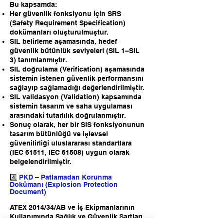
Bu kapsamda:
Her güvenlik fonksiyonu için SRS
(Safety Requirement Specification)
dokümanları oluşturulmuştur.
SIL belirleme aşamasında, hedef
güvenlik bütünlük seviyeleri (SIL 1–SIL
3) tanımlanmıştır.
SIL doğrulama (Verification) aşamasında
sistemin istenen güvenlik performansını
sağlayıp sağlamadığı değerlendirilmiştir.
SIL validasyon (Validation) kapsamında
sistemin tasarım ve saha uygulaması
arasındaki tutarlılık doğrulanmıştır.
Sonuç olarak, her bir SIS fonksiyonunun
tasarım bütünlüğü ve işlevsel
güvenilirliği uluslararası standartlara
(IEC 61511, IEC 61508) uygun olarak
belgelendirilmiştir.
4️⃣
PKD – Patlamadan Korunma
Dokümanı (Explosion Protection
Document)
ATEX 2014/34/AB ve İş Ekipmanlarının
Kullanımında Sağlık ve Güvenlik Şartları