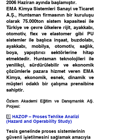
2006 Haziran ayında başlamıştır.
EMA Kimya Sistemleri Sanayi ve Ticaret
A.Ş., Huntsman firmasının bir kuruluşu
olarak 75.000ton sistem kapasitesi ile
Türkiye ve çevre ülkelere rijit, ayakkabı,
otomotiv, flex ve elastomer gibi PU
sistemler ile başlıca inşaat, buzdolabı,
ayakkabı, mobilya, otomotiv, sağlık,
boya, yapıştırıcı sektörlerine hitap
etmektedir. Huntsman teknolojileri ile
yenilikçi, sürdürülebilir ve ekonomik
çözümlerle pazara hizmet veren EMA
Kimya, ekonomik, esnek, dinamik ve
müşteri odaklı bir çalışma prensibine
sahiptir.
Özlem Akademi Eğitim ve Danışmanlık AŞ.
Projesi:
1️⃣
HAZOP – Proses Tehlike Analizi
(Hazard and Operability Study)
Tesis genelinde proses sistemlerinin
güvenli işletilmesini sağlamak amacıyla