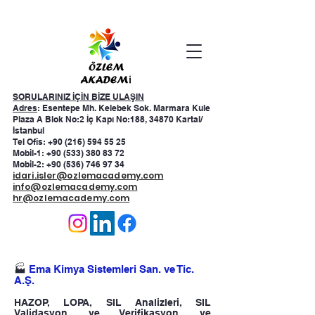
SORULARINIZ İÇİN BİZE ULAŞIN
Adres
: Esentepe Mh. Kelebek Sok. Marmara Kule
Plaza A Blok No:2 İç Kapı No:188, 34870 Kartal/
İstanbul
Tel Ofis: +90 (216) 594 55 25
Mobil-1:
+90 (533) 380 83 72
Mobil-2:
+90 (536) 746 97 34
idari.isler@ozlemacademy.com
info@ozlemacademy.com
hr@ozlemacademy.com
🏭
Ema Kimya Sistemleri San. ve Tic.
A.Ş.
HAZOP, LOPA, SIL Analizleri, SIL
Validasyon ve Verifikasyon ve