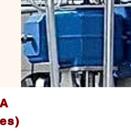
TA
es)