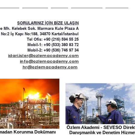
İDEOLAR
KİTAPLAR
BLOG
MAKALELER
İLETİŞİM
SORULARINIZ İÇİN BİZE ULAŞIN
pe Mh. Kelebek Sok. Marmara Kule Plaza A
 No:2 İç Kapı No:188, 34870 Kartal/İstanbul
Tel Ofis: +90 (216) 594 55 25
Mobil-1: +90 (533) 380 83 72
Mobil-2: +90 (536) 746 97 34
idari.isler@ozlemacademy.com
info@ozlemacademy.com
hr@ozlemacademy.com
Özlem Akademi - SEVESO Direkt
amadan Korunma Dokümanı
Danışmanlık ve Denetim Hizmet