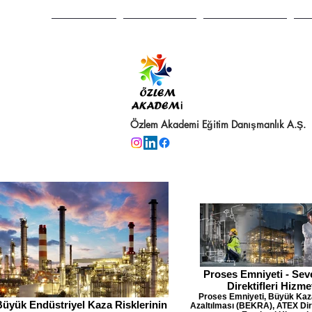
ANA SAYFA
HAKKIMIZDA
PROJELERİMİZ
RE
Özlem Akademi Eğitim Danışmanlık A.Ş.
Proses Emniyeti - Se
Direktifleri Hizme
Proses Emniyeti, Büyük Kazal
Büyük Endüstriyel Kaza Risklerinin
Azaltılması (BEKRA), ATEX Dire