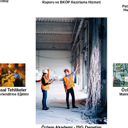
rimiz
Raporu ve BKÖP Hazırlama Hizmeti
Pa
Ha
al Tehlikeler
Özl
rlendirme Eğitimi
Maki
Özlem Akademi - İSG Denetim