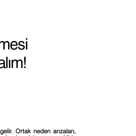
rmesi
alım!
lir. Ortak neden arızaları,