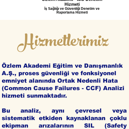
Hizmeti
İş Sağlığı ve Güvenliği Denetim ve
Raporlama Hizmeti
Hizmetlerimiz
Özlem Akademi Eğitim ve Danışmanlık
A.Ş., proses güvenliği ve fonksiyonel
emniyet alanında Ortak Nedenli Hata
(Common Cause Failures - CCF) Analizi
hizmeti sunmaktadır.
Bu analiz, aynı çevresel veya
sistematik etkiden kaynaklanan çoklu
ekipman arızalarının SIL (Safety