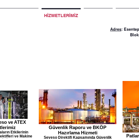
FERANSLARIMIZ
HİZMETLERİMİZ
EĞİTİMLER
EĞİTİM V
Adres
: Esente
Blok
veso ve ATEX
tlerimiz
Güvenlik Raporu ve BKÖP
arın Etkilerinin
Hazırlama Hizmeti
Patl
ktifleri ve Makine
Seveso Direktifi Kapsamında Güvenlik