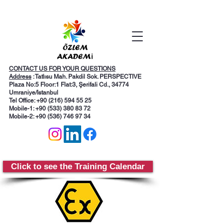
CONTACT US FOR YOUR QUESTIONS
Address
: Tatlısu Mah. Pakdil Sok. PERSPECTIVE
Plaza No:5 Floor:1 Flat:3, Şerifali Cd., 34774
Umraniye/Istanbul
Tel Office: +90 (216) 594 55 25
Mobile-1:
+90 (533) 380 83 72
Mobile-2: +90 (536) 746 97 34
Click to see the Training Calendar